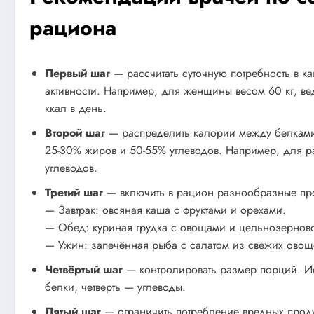
рациона
Первый шаг
— рассчитать суточную потребность в ка
активности. Например, для женщины весом 60 кг, в
ккал в день.
Второй шаг
— распределить калории между белками
25-30% жиров и 50-55% углеводов. Например, для рац
углеводов.
Третий шаг
— включить в рацион разнообразные про
— Завтрак: овсяная каша с фруктами и орехами.
— Обед: куриная грудка с овощами и цельнозернов
— Ужин: запечённая рыба с салатом из свежих овощ
Четвёртый шаг
— контролировать размер порций. Ис
белки, четверть — углеводы.
Пятый шаг
— ограничить потребление вредных продук