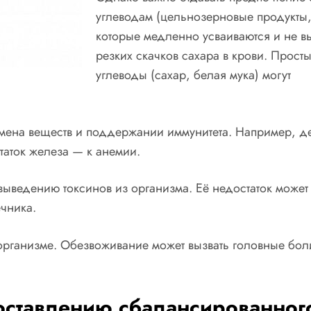
углеводам (цельнозерновые продукты
которые медленно усваиваются и не в
резких скачков сахара в крови. Прост
углеводы (сахар, белая мука) могут
бмена веществ и поддержании иммунитета. Например, д
таток железа — к анемии.
выведению токсинов из организма. Её недостаток может
ечника.
организме. Обезвоживание может вызвать головные бол
оставлению сбалансированног