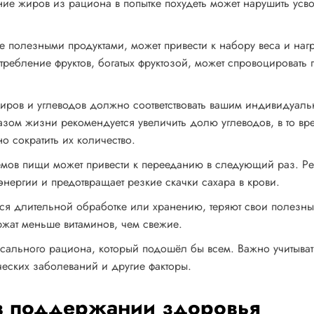
ие жиров из рациона в попытке похудеть может нарушить усв
е полезными продуктами, может привести к набору веса и наг
ребление фруктов, богатых фруктозой, может спровоцировать
иров и углеводов должно соответствовать вашим индивидуал
зом жизни рекомендуется увеличить долю углеводов, в то вр
о сократить их количество.
ёмов пищи может привести к перееданию в следующий раз. Р
нергии и предотвращает резкие скачки сахара в крови.
еся длительной обработке или хранению, теряют свои полезн
жат меньше витаминов, чем свежие.
рсального рациона, который подошёл бы всем. Важно учитыват
ческих заболеваний и другие факторы.
 в поддержании здоровья