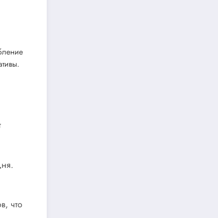
бление
ативы.
т
дня.
в, что