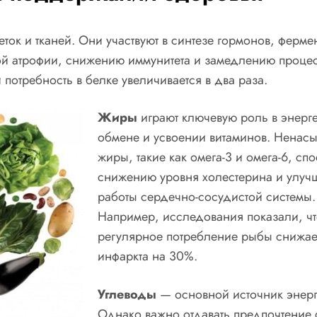
ок и тканей. Они участвуют в синтезе гормонов, ферме
ной атрофии, снижению иммунитета и замедлению проце
потребность в белке увеличивается в два раза.
Жиры
играют ключевую роль в энерг
обмене и усвоении витаминов. Нена
жиры, такие как омега-3 и омега-6, сп
снижению уровня холестерина и улу
работы сердечно-сосудистой системы.
Например, исследования показали, ч
регулярное потребление рыбы снижае
инфаркта на 30%.
Углеводы
— основной источник энерг
Однако важно отдавать предпочтение