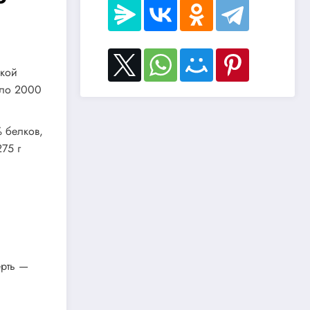
ской
оло 2000
 белков,
75 г
ерть —