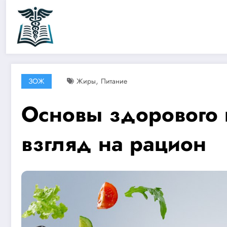
Перейти
к
содержимому
,
ЗОЖ
Жиры
Питание
Основы здорового 
взгляд на рацион