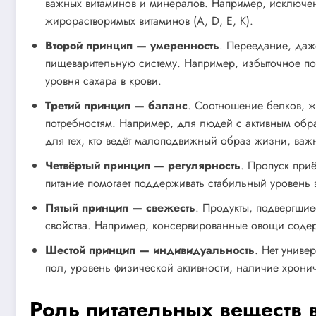
важных витаминов и минералов. Например, исключен
жирорастворимых витаминов (A, D, E, K).
Второй принцип — умеренность
. Переедание, даж
пищеварительную систему. Например, избыточное пот
уровня сахара в крови.
Третий принцип — баланс
. Соотношение белков, ж
потребностям. Например, для людей с активным обра
для тех, кто ведёт малоподвижный образ жизни, важн
Четвёртый принцип — регулярность
. Пропуск при
питание помогает поддерживать стабильный уровень э
Пятый принцип — свежесть
. Продукты, подвергши
свойства. Например, консервированные овощи содер
Шестой принцип — индивидуальность
. Нет униве
пол, уровень физической активности, наличие хрони
Роль питательных веществ