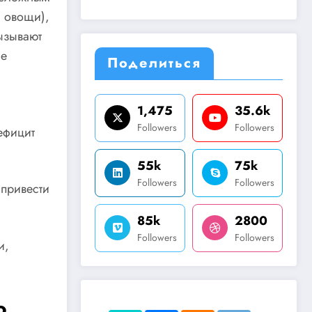
, овощи),
ызывают
ые
Поделиться
1,475
35.6k
Followers
Followers
ефицит
55k
75k
Followers
Followers
 привести
85k
2800
Followers
Followers
и,
о