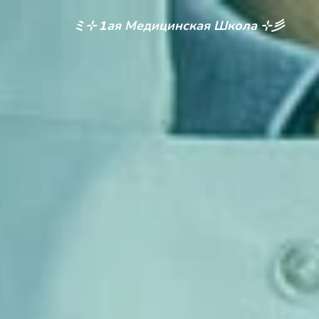
ミ⊹ 1ая Медицинская Школа ⊹彡