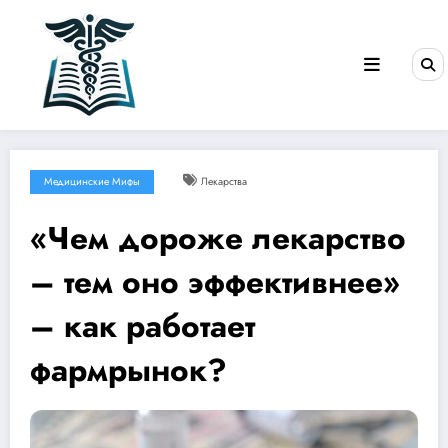
Перейти
к
содержимому
Медицинские Мифы
Лекарства
«Чем дороже лекарство
– тем оно эффективнее»
– как работает
фармрынок?